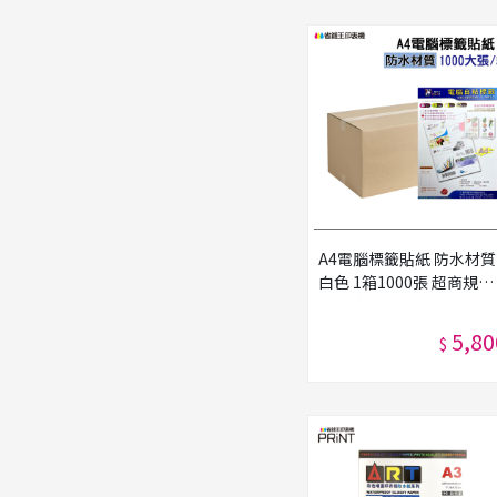
A4電腦標籤貼紙 防水材質
白色 1箱1000張 超商規格
超商貼紙 宅配單 店到店 
黏標籤貼紙
5,80
$