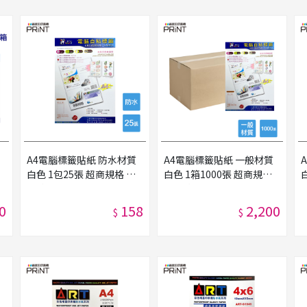
A4電腦標籤貼紙 防水材質
A4電腦標籤貼紙 一般材質
白色 1包25張 超商規格 超
白色 1箱1000張 超商規格
自
商貼紙 宅配單 店到店 自黏
超商貼紙 宅配單 店到店 自
標籤貼紙
黏標籤貼紙
0
158
2,200
$
$