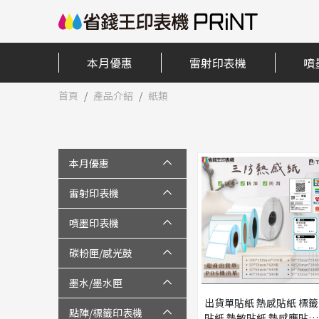
本月優惠
雷射印表機
噴
首頁
產品介紹
紙類
本月優惠
雷射印表機
噴墨印表機
碳粉匣/感光鼓
墨水/墨水匣
出貨單貼紙 熱感貼紙 標籤
點陣/標籤印表機
貼紙 熱敏貼紙 熱感應貼紙