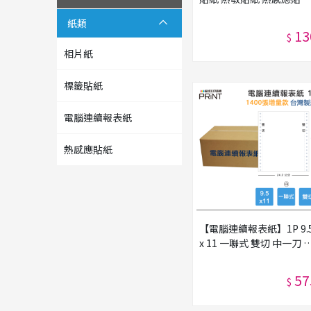
條碼貼紙 熱感紙 適用標籤
紙類
機 POS機 TD-401 TD401
13
$
D410
相片紙
標籤貼紙
電腦連續報表紙
熱感應貼紙
【電腦連續報表紙】1P 9.
x 11 一聯式 雙切 中一刀 
灣製造
57
$