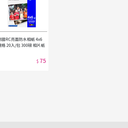
德國RC亮面防水相紙 4x6
規格 20入/包 300磅 相片紙
75
$