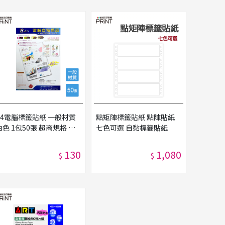
A4電腦標籤貼紙 一般材質
點矩陣標籤貼紙 點陣貼紙
白色 1包50張 超商規格 超
七色可選 自黏標籤貼紙
商貼紙 宅配單 店到店 自黏
標籤貼紙
130
1,080
$
$