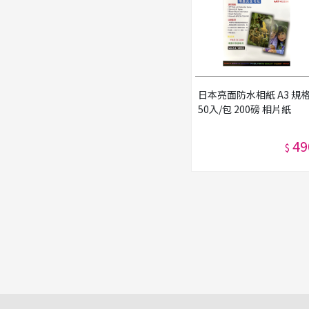
日本亮面防水相紙 A3 規
50入/包 200磅 相片紙
49
$