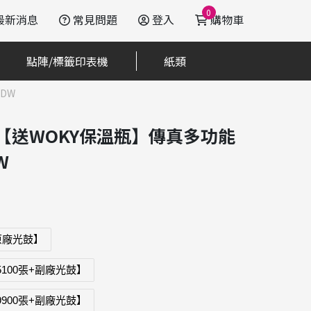
0
最新消息
常見問題
登入
購物車
點陣/標籤印表機
紙類
CDW
0CDW【送WOKY保溫瓶】傳真多功能
W
+原廠光鼓】
5100張+副廠光鼓】
9900張+副廠光鼓】