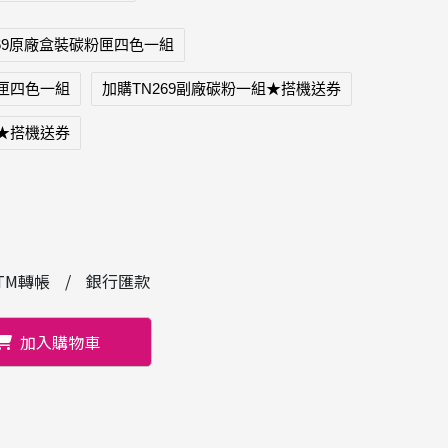
269原廠盒裝碳粉匣四色一組
粉匣四色一組
加購TN269副廠碳粉一組★搭機送券
組★搭機送券
TM轉帳
銀行匯款
加入購物車